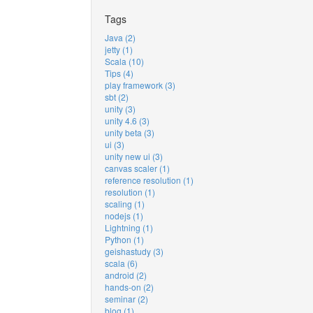
Tags
Java (2)
jetty (1)
Scala (10)
Tips (4)
play framework (3)
sbt (2)
unity (3)
unity 4.6 (3)
unity beta (3)
ui (3)
unity new ui (3)
canvas scaler (1)
reference resolution (1)
resolution (1)
scaling (1)
nodejs (1)
Lightning (1)
Python (1)
geishastudy (3)
scala (6)
android (2)
hands-on (2)
seminar (2)
blog (1)