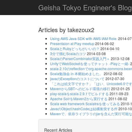
Geisha Tokyo Engineer's Blog
Articles by takezoux2
Using AWS Java SDK with AWS IAM Role.
2014-07
Presentaion at Play meetup
2014-06-02
ScalaとRubyどっちがいいの？
2014-04-10
3分で掴むScalaのコツ
2014-03-08
ScalaのParserCombinator実践入門＋
2013-12-08
UnityでWebSocketを使ってチャット -Playと一緒-
scala 2.10のreflectionでorg.apache.commons.
Scala勉強会 in 本郷始めました。
2012-08-02
javaのExceptionのコストについて
2012-07-30
「これは絵文字ですか？」「はい、Unicode6.0で
MavenからSBTへのビルド環境の移行
2012-01-25
play-scalaをscala 2.9.1でビルドする
2011-09-23
Apache SolrをMaven2から実行する
2011-08-02
Scala web framework Scalatraを使ってみる
2010-
JavaのObject.hashCodeは結構衝突する件
2010-10
Mavenで、依存ライブラリのjarを含んだ実行可能な
Recent Articles