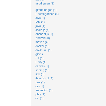
middleman (1)
github pages (1)
Uncategorized (4)
aws (1)
IAM (1)
java (1)
scala.js (1)
enchant.js (1)
Android (3)
maven (4)
docker (1)
dokku-alt (1)
git (1)
C# (1)
Unity (1)
canvas (1)
sorting (1)
iOS (3)
JavaScript (4)
Lua (1)
css (1)
animation (1)
play (1)
dsl (1)