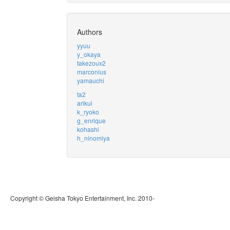
Authors
yyuu
y_okaya
takezoux2
marconius
yamauchi
ta2
arikui
k_ryoko
g_enrique
kohashi
h_ninomiya
Copyright © Geisha Tokyo Entertainment, Inc. 2010-