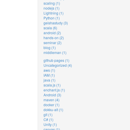
scaling (1)
nodejs (1)
Lightning (1)
Python (1)
geishastudy (3)
scala (6)
android (2)
hands-on (2)
seminar (2)
blog (1)
middleman (1)
github pages (1)
Uncategorized (4)
aws (1)
IAM (1)
java (1)
scala.js (1)
enchant.js (1)
Android (3)
maven (4)
docker (1)
dokku-alt (1)
git (1)
C# (1)
Unity (1)
canvas (1)