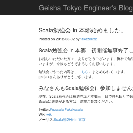
Geisha Tokyo Engineer's Blog
Scala勉強会 in 本郷始めました。
Posted on 2012-08-02 by
takezoux2
Scala勉強会 in 本郷 初開催無事終了
お越しいただいた方々、ありがとうございます。弊社で勉
いますが、今後もどうぞよろしくお願いします。
勉強会でやった内容は、
こちら
にまとめられています。
gkojaxさんありがとうございます。
みなさんもScala勉強会に参加しませ
現在、Scala勉強会は毎週赤坂と本郷三丁目で持ち回りで
Scalaに興味がある方は、是非ご参加ください。
Twitter:
#rpscala
#akskscala
Wiki:
wiki
メーリス:
Scala勉強会 in 東京