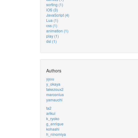
sorting (1)
iOS (3)
JavaScript (4)
Lua (1)
css (1)
animation (1)
play (1)
dsl (1)
Authors
yyuu
y_okaya
takezoux2
marconius
yamauchi
ta2
arikui
k_ryoko
g_enrique
kohashi
h_ninomiya