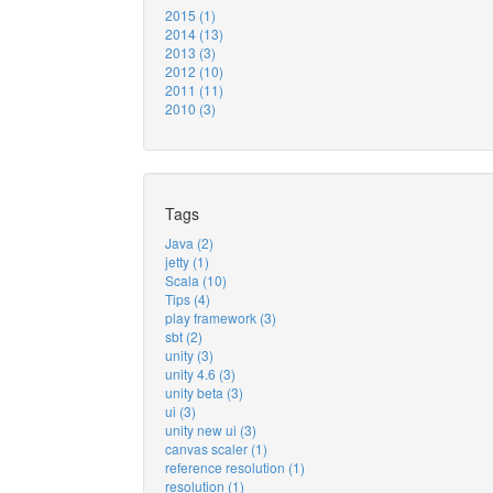
2015 (1)
2014 (13)
2013 (3)
2012 (10)
2011 (11)
2010 (3)
Tags
Java (2)
jetty (1)
Scala (10)
Tips (4)
play framework (3)
sbt (2)
unity (3)
unity 4.6 (3)
unity beta (3)
ui (3)
unity new ui (3)
canvas scaler (1)
reference resolution (1)
resolution (1)