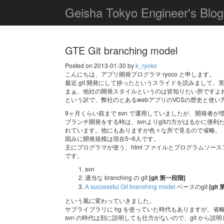
Geisha Tokyo Engineer's Blog
GTE Git branching model
Posted on 2013-01-30 by
k_ryoko
こんにちは、アプリ開発プログラマ ryoco と申します。
最近 git 開発にして捗ったというスライドを読みまして、
まぁ、他社の開発スタイルというのは皆知りたい所ですよね
という訳で、弊社のとあるwebアプリのVCSの歴史と使
9ヶ月くらい前まで svn で運用していましたが、開発者が
ブランチ開発をする時は、svnよりgitの方がはるかに便利だか
れています。他にもありますが色々な所で見るので省略。
因みに開発規模は現在5~6人です。
主にプログラマが使う、html ファイルとプログラムソー
です。
svn
適当な branching の git
[git 第一段階]
A successful Git branching model
ベースのgit
[git
という風に変わっていきました。
サブライブラリに hg を使っていた時代もありますが、省
svn の時代は別に説明しても仕方がないので、git から説