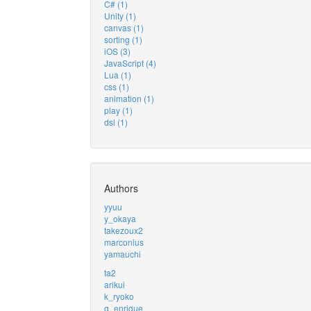
C# (1)
Unity (1)
canvas (1)
sorting (1)
iOS (3)
JavaScript (4)
Lua (1)
css (1)
animation (1)
play (1)
dsl (1)
Authors
yyuu
y_okaya
takezoux2
marconius
yamauchi
ta2
arikui
k_ryoko
g_enrique