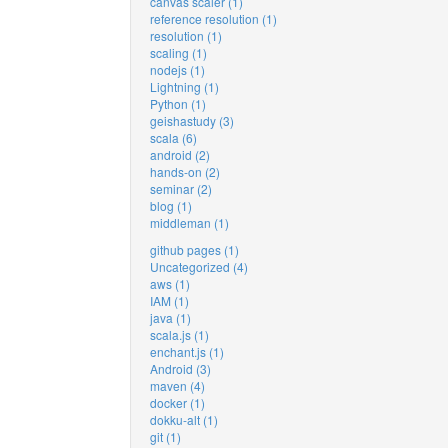
canvas scaler (1)
reference resolution (1)
resolution (1)
scaling (1)
nodejs (1)
Lightning (1)
Python (1)
geishastudy (3)
scala (6)
android (2)
hands-on (2)
seminar (2)
blog (1)
middleman (1)
github pages (1)
Uncategorized (4)
aws (1)
IAM (1)
java (1)
scala.js (1)
enchant.js (1)
Android (3)
maven (4)
docker (1)
dokku-alt (1)
git (1)