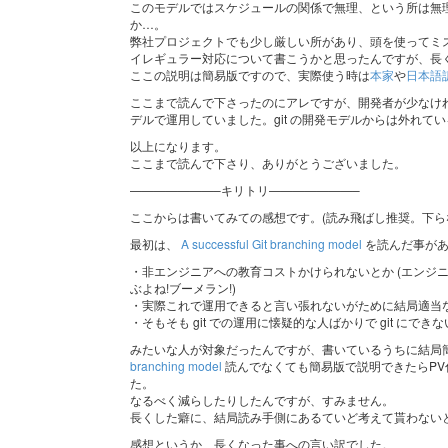
このモデルではスケジュールの関係で無理、という所は無
か…。
弊社プロジェクトでも少し厳しい所があり、頭を使ってミ
イレギュラー対応について書こうかと思ったんですが、長
ここの説明は簡易版ですので、実際使う時は
本家
や
日本語
ここまで読んで下さったのにアレですが、開発者が少なければ
デルで運用していました。git の開発モデルからは外れて
以上になります。
ここまで読んで下さり、ありがとうございました。
———————–キリトリ———————–
ここからは書いてみての感想です。(読み飛ばし推奨。下ら
最初は、
A successful Git branching model
を読んだ事があ
・非エンジニアへの教育コストかけられないとか (エンジ
ぶよね!ブーメラン!)
・実際これで運用できると言い張れないがために結局適当
・そもそも git での運用に懐疑的な人ばかりで git にできな
みたいな人が対象だったんですが、書いているうちに結局
branching model
読んでなくても簡易版で説明できたらP
た。
なるべく減らしたりしたんですが、すみません。
長くした癖に、結局読み手側にあるていど考えて貰わない
感想というか、長くなった事への言い訳でした。