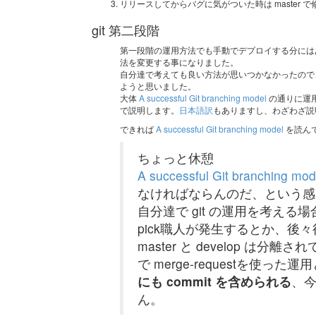
リリースしてからバグに気がついた時は master で修正し、r
git 第二段階
第一段階の運用方法でも手動でデプロイする分にはあ
法を変更する事になりました。
自分達で考えても良い方法が思いつかなかったので
ようと思いました。
大体
A successful Git branching model
の通りに運
で説明します。
日本語訳
もありますし、わざわざ説
できれば
A successful Git branching model
を読ん
ちょっと休憩
A successful Git branching mod
なければならんのだ、という感
自分達で git の運用を考える場
pick職人が発生するとか、
master と develop は分
で merge-requestを使っ
にも commit を含められる
、今
ん。