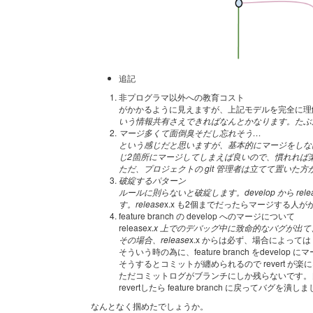
追記
非プログラマ以外への教育コスト
がかかるように見えますが、上記モデルを完全に理解さ
いう情報共有さえできればなんとかなります。たぶ
マージ多くて面倒臭そだし忘れそう…
という感じだと思いますが、基本的にマージをしなけれ
じ2箇所にマージしてしまえば良いので、慣れれば楽
ただ、プロジェクトの git 管理者は立てて置いた
破綻するパターン
ルールに則らないと破綻します。develop から relea
す。release
x.x も2個までだったらマージする
feature branch の develop へのマージについて
release
x.x 上でのデバッグ中に致命的なバグが
その場合、release
x.x からは必ず、場合によっては d
そういう時の為に、feature branch をdevelop 
そうするとコミットが纏められるので revert が楽
ただコミットログがブランチにしか残らないです。
revertしたら feature branch に戻ってバグを潰
なんとなく掴めたでしょうか。