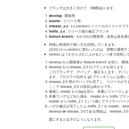
ブランチは大きく分けて、5種類あります。
develop
: 開発用
master
: リリース用
release_x.x
: x.x (version) リリースのリリースブ
hotfix_x.x
: リリース後の修正ブランチ
feature branch
: それぞれの開発用。名前は各自適
同様に時系列で使い方を説明していきます。
(日付けからversionに変わったのは、実際の運
version は 1.0 から 2.0 に上がるという体で説
develop から開発者が feature branch を切り
develop からrelease_2.0 のブランチを切ります。
このブランチで、デバッグ、修正をします。デバッグ
ます。プログラマ以外も git ブランチくらいは使い
release_2.0 用のデバッグか完了し、リリースができ
ここで release_2.0 の役目は終わりです。
最後に master からtagを切り、本番にリリースし
本番でバグなど出た場合、master から hotfix 
master から hotfix_2.1 という感じでマイナ
バグの修正が完了したら hotfix_2.1 を master、dev
develop
or
release_3.0である理由は、release_
図にすると以下のようになります。