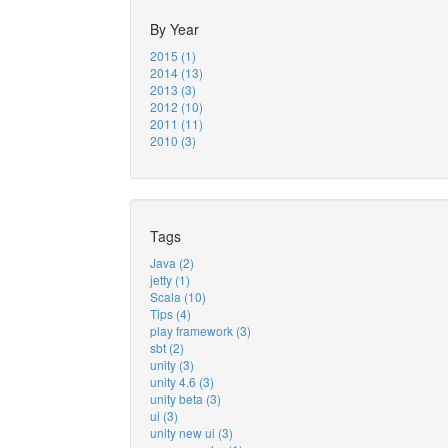
By Year
2015 (1)
2014 (13)
2013 (3)
2012 (10)
2011 (11)
2010 (3)
Tags
Java (2)
jetty (1)
Scala (10)
Tips (4)
play framework (3)
sbt (2)
unity (3)
unity 4.6 (3)
unity beta (3)
ui (3)
unity new ui (3)